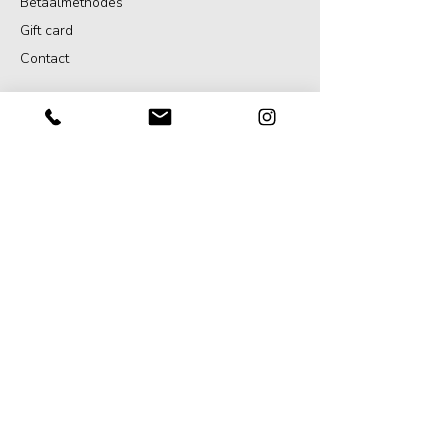
Betaalmethodes
Gift card
Contact
DIENSTEN
Projecten
Portret
Art direction
ALGEMEEN
Algemene voorwaarden
Privacy verklaring
Vertaaldisclaimer